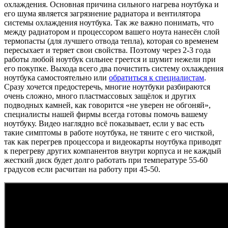
охлаждения. Основная причина сильного нагрева ноутбука и
его шума является загрязнение радиатора и вентилятора
системы охлаждения ноутбука. Так же важно понимать, что
между радиатором и процессором вашего ноута нанесён слой
термопасты (для лучшего отвода тепла), которая со временем
пересыхает и теряет свои свойства. Поэтому через 2-3 года
работы любой ноутбук сильнее греется и шумит нежели при
его покупке. Выхода всего два почистить систему охлаждения
ноутбука самостоятельно или
обратиться к специалистам
.
Сразу хочется предостеречь, многие ноутбуки разбираются
очень сложно, много пластмассовых защёлок и других
подводных камней, как говорится «не уверен не обгоняй»,
специалисты нашей фирмы всегда готовы помочь вашему
ноутбуку. Видео наглядно всё показывает, если у вас есть
такие симптомы в работе ноутбука, не тяните с его чисткой,
так как перегрев процессора и видеокарты ноутбука приводят
к перегреву других компанентов внутри корпуса и не каждый
жесткий диск будет долго работать при температуре 55-60
градусов если расчитан на работу при 45-50.