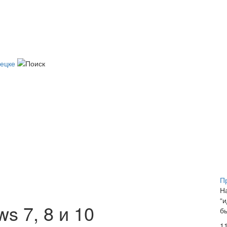
П
Н
“
s 7, 8 и 10
б
1