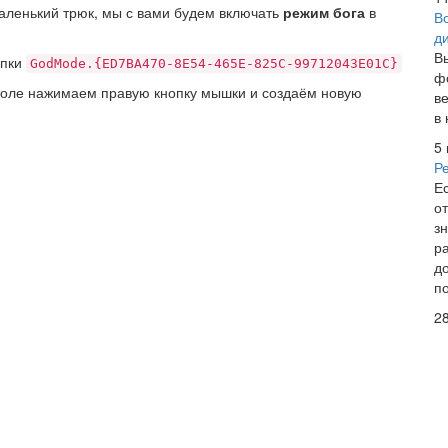
маленький трюк, мы с вами будем включать
режим бога
в
В
д
В
апки
GodMode.{ED7BA470-8E54-465E-825C-99712043E01C}
ф
столе нажимаем правую кнопку мышки и создаём новую
в
в
5
Р
Е
о
з
р
д
п
2