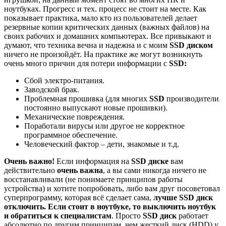
ноутбуках. Прогресс и тех. процесс не стоит на месте. Как
показывает практика, мало кто из пользователей делает
резервные копии критических данных (важных файлов) на
своих рабочих и домашних компьютерах. Все привыкают и
думают, что техника вечна и надежна и с моим
SSD диском
ничего не произойдёт. На практике же могут возникнуть
очень много причин для потери информации с
SSD:
Сбой электро-питания.
Заводской брак.
Проблемная прошивка (для многих
SSD
производители
постоянно выпускают новые прошивки).
Механические повреждения.
Поработали вирусы или другое не корректное
программное обеспечение.
Человеческий фактор – дети, знакомые и т.д.
Очень важно!
Если информация на
SSD диске
вам
действительно
очень важна
, а вы сами никогда ничего не
восстанавливали (не понимаете принципов работы
устройства) и хотите попробовать, либо вам друг посоветовал
суперпрограмму, которая всё сделает сама,
лучше SSD диск
отключить. Если стоит в ноутбуке, то выключить ноутбук
и обратиться к специалистам
. Просто
SSD диск
работает
абсолютно по другим принципам, чем жесткий диск (HDD) у