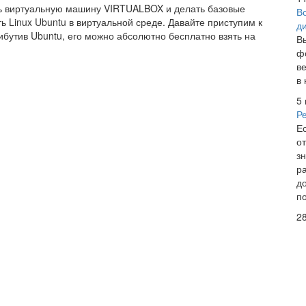
ть виртуальную машину VIRTUALBOX и делать базовые
В
ть Linux Ubuntu в виртуальной среде. Давайте приступим к
д
бутив Ubuntu, его можно абсолютно бесплатно взять на
В
ф
в
в
5
Р
Е
о
з
р
д
п
2