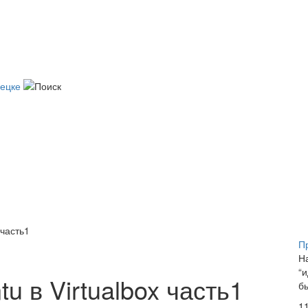
 часть1
П
Н
“
u в Virtualbox часть1
б
1