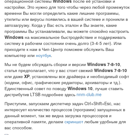
операционной системы
Windows
после её установки и
настройки. Это нужно для того чтобы через любой промежуток
времени Вы могли определить какие лишние программы,
утилиты или вирусы появились в вашей системе и проникли в
автозагрузку. Когда у Вас есть эталон и Вы знаете, какие
программы Вы устанавливали, вы можете спокойно настроить
Windows
на максимальное быстродействие и поддерживать
систему в рабочем состоянии очень долго (3-4-5 лет). Или
приходите к нам в Чип-Центр поможем обслужить Ваш
компьютер или
ноутбук
.
Мы не будем обсуждать сборки и версии
Windows 7-8-10
,
статья предполагает, что у вас стоит свежий
Windows 7-8-10
или даже
XP
, установлены все драйвера и необходимый софт
(кодеки, офис, графические редакторы, архиваторы и тд.).
Единственный совет по поводу
Windows 10
, лучше ставить
дистрибутив LTSB подробнее здесь
nnm-club.me
Приступим, запускаем диспетчер задач Ctrl+Shift+Esc, нас
интересует количество процессов (программ) запущенных в
данный момент, так же видна загрузка процессоров и
оперативной памяти, делаем
скриншот
любым удобным для
вас способом.