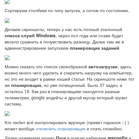
Сортируем столбики по типу запуска, а потом по состоянию.
Делаем скриншоты, теперь у нас есть полный эталонный
список служб Windows
, через пол года или позже будет
весело сравнить и почувствовать разницу. Далее там же в
администрировании запускаем
планировщик заданий
.
Можно сказать это список своеобразной
автозагрузки
, здесь
можно много чего удалить и сократить нагрузку на компьютер,
но это не входит в рамки нашей статьи. На скриншоте ниже тот
же
планировщик
, но уже почищенный. Было 37 задач, а
осталось 19. Как раз в планировщике находятся разные
телеметрии, google апдейты и другой мусор который грузит
систему.
Кто любит всё контролировать вручную (привет параноя :-) )
может вообще
отключить планировщик
и спать спокойно.
Далее нажимаем кнопку
Пуск
в поиске набираем
msconfig
и